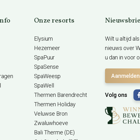
info
Onze resorts
Nieuwsbrie
Elysium
Wilt u altijd a
Hezemeer
nieuws over We
SpaPuur
u dan in voor 
SpaSense
Aanmelden
vragen
SpaWeesp
l
SpaWell
Thermen Barendrecht
Volg ons
Thermen Holiday
Veluwse Bron
Zwaluwhoeve
Bali Therme (DE)