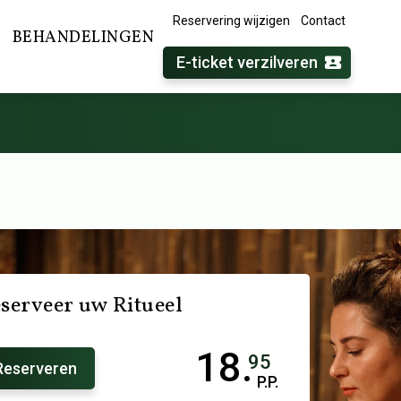
Reservering wijzigen
Contact
BEHANDELINGEN
E-ticket verzilveren
serveer uw Ritueel
18.
95
Reserveren
P.P.