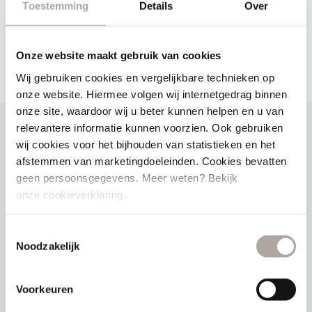
Toestemming
Details
Over
Het team van Wellness Landgoed De
Valkenberg
Onze website maakt gebruik van cookies
Wij gebruiken cookies en vergelijkbare technieken op
onze website. Hiermee volgen wij internetgedrag binnen
onze site, waardoor wij u beter kunnen helpen en u van
relevantere informatie kunnen voorzien. Ook gebruiken
wij cookies voor het bijhouden van statistieken en het
afstemmen van marketingdoeleinden. Cookies bevatten
Direct naar
geen persoonsgegevens. Meer weten? Bekijk
onze cookieverklaring.
Sauna
Reserveren
Toestemmingsselectie
Noodzakelijk
Acties
E-ticket verzilveren
Voorkeuren
Overnachten