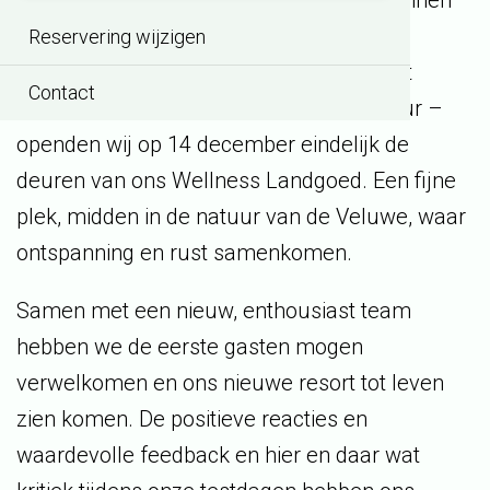
mijlpalen. Na twee jaar hard werken, plannen
en soms strijden – zoals het vinden van
Reservering wijzigen
oplossingen voor stroomcapaciteit en het
Contact
mogen maken van faciliteiten in de natuur –
openden wij op 14 december eindelijk de
deuren van ons Wellness Landgoed. Een fijne
plek, midden in de natuur van de Veluwe, waar
ontspanning en rust samenkomen.
Samen met een nieuw, enthousiast team
hebben we de eerste gasten mogen
verwelkomen en ons nieuwe resort tot leven
zien komen. De positieve reacties en
waardevolle feedback en hier en daar wat