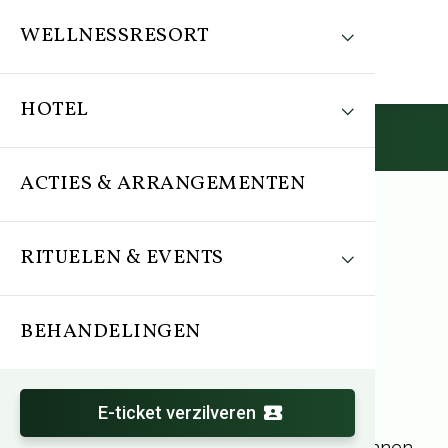
WELLNESSRESORT
HOTEL
Reserveren
ACTIES & ARRANGEMENTEN
RITUELEN & EVENTS
31 december 2024
Wat een jaar!
BEHANDELINGEN
E-ticket verzilveren
2024 was een jaar vol uitdagingen én