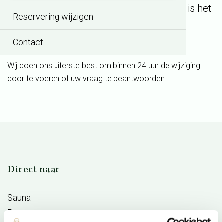
geen referentienummer ontvangen? Dan is het
Reservering wijzigen
contactformulier niet goed verstuurd.
Controleer altijd uw ongewenste e-mail.
Contact
Wij doen ons uiterste best om binnen 24 uur de wijziging
door te voeren of uw vraag te beantwoorden.
Direct naar
Sauna
Reserveren