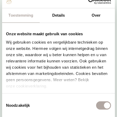
Acties
E-ticket verzilveren
Toestemming
Details
Over
Overnachten
Saunabon
Sauna arrangementen
Onze website maakt gebruik van cookies
Vacatures
Wij gebruiken cookies en vergelijkbare technieken op
onze website. Hiermee volgen wij internetgedrag binnen
BeWellness
onze site, waardoor wij u beter kunnen helpen en u van
Wellness Giftcard
relevantere informatie kunnen voorzien. Ook gebruiken
Aufguss Challenge
wij cookies voor het bijhouden van statistieken en het
afstemmen van marketingdoeleinden. Cookies bevatten
Praktische info
geen persoonsgegevens. Meer weten? Bekijk
onze cookieverklaring.
Entreeprijzen
Badenkaart
Toestemmingsselectie
Noodzakelijk
Adres & route
Openingstijden