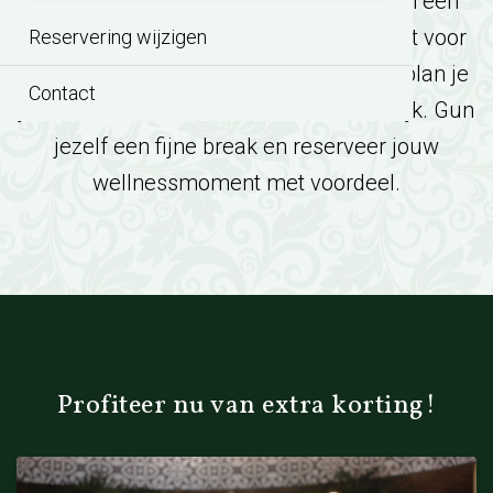
wellnessmoment. Of je nu toe bent aan een
complete dag ontspanning of liever kiest voor
Reservering wijzigen
een ontspannen avond, met deze actie plan je
Contact
jouw moment van rust extra aantrekkelijk. Gun
jezelf een fijne break en reserveer jouw
wellnessmoment met voordeel.
Profiteer nu van extra korting!