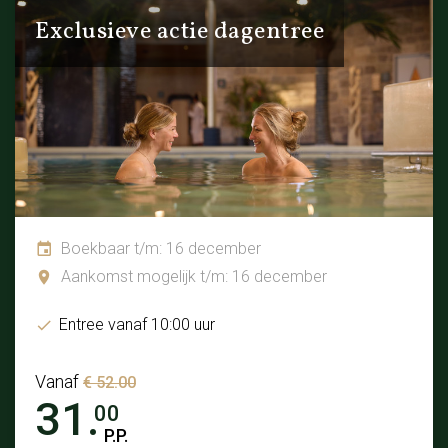
Exclusieve actie dagentree
Boekbaar t/m: 16 december
Aankomst mogelijk t/m: 16 december
Entree vanaf 10:00 uur
Vanaf
€ 52.00
31.
00
P.P.