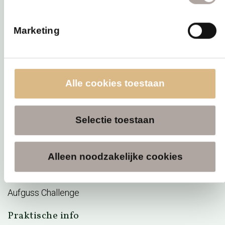
Direct naar
Marketing
Sauna
Reserveren
Acties
Alle cookies toestaan
E-ticket verzilveren
Overnachten
Saunabon
Selectie toestaan
Sauna arrangementen
Vacatures
Alleen noodzakelijke cookies
BeWellness
Wellness Giftcard
Aufguss Challenge
Praktische info