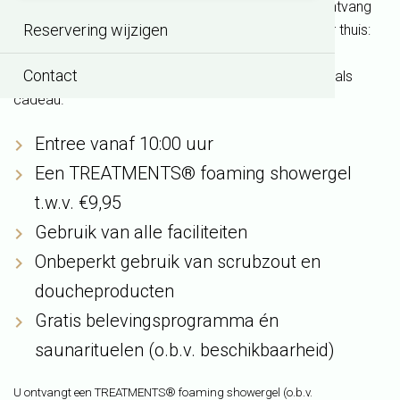
warmte in onze sauna’s en wellnessfaciliteiten en ontvang
Reservering wijzigen
bij vertrek een heerlijk TREATMENTS® product voor thuis:
een
foaming showergel
naar keuze. Een verfrissend
Contact
moment om nog even na te genieten, voor uzelf of als
cadeau.
Entree vanaf 10:00 uur
Een TREATMENTS® foaming showergel
t.w.v. €9,95
Gebruik van alle faciliteiten
Onbeperkt gebruik van scrubzout en
doucheproducten
Gratis belevingsprogramma én
saunarituelen (o.b.v. beschikbaarheid)
U ontvangt een TREATMENTS®
foaming showergel
(o.b.v.