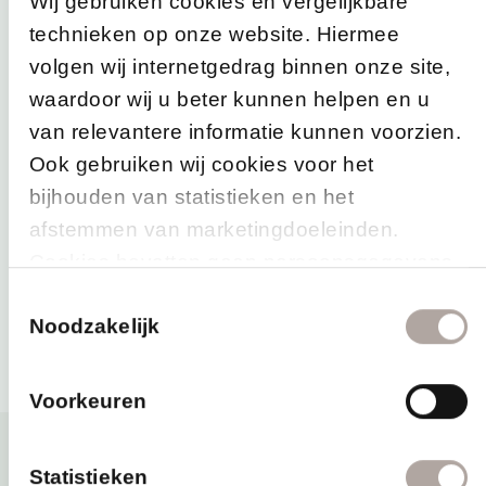
TREATMENTS® foaming
Wij gebruiken cookies en vergelijkbare
shower gel
technieken op onze website. Hiermee
volgen wij internetgedrag binnen onze site,
Keuze
waardoor wij u beter kunnen helpen en u
van relevantere informatie kunnen voorzien.
Ook gebruiken wij cookies voor het
Na uw wellnessdag ontvangt u een heerlijke
bijhouden van statistieken en het
TREATMENTS® foaming shower gel voor thuis. Zo kunt u
afstemmen van marketingdoeleinden.
ook na uw bezoek nog even nagenieten van uw
Cookies bevatten geen persoonsgegevens.
wellnesservaring, met een verfrissend en ontspannen
Meer weten? Bekijk onze cookieverklaring.
Toestemmingsselectie
moment onder de douche.
Noodzakelijk
Voorkeuren
Statistieken