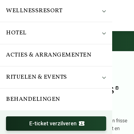
WELLNESSRESORT
HOTEL
Reserveren
ACTIES & ARRANGEMENTEN
RITUELEN & EVENTS
Arrangement
Lenteactie TREATMENTS®
BEHANDELINGEN
Ontsnap aan de drukte van alledag en geniet van een frisse
E-ticket verzilveren
wellnessdag in lentesfeer. Laat u omringen door rust en