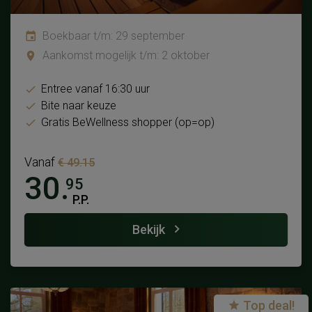
Boekbaar t/m: 29 september
Aankomst mogelijk t/m: 2 oktober
Entree vanaf 16:30 uur
Bite naar keuze
Gratis BeWellness shopper (op=op)
Vanaf
€ 49.15
30.
95
P.P.
Bekijk
Top deal!