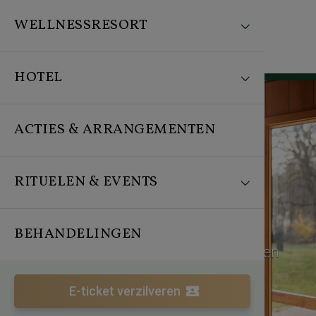
WELLNESSRESORT
HOTEL
ACTIES & ARRANGEMENTEN
RITUELEN & EVENTS
Wellnessresort & Hotel
De Valkenberg
BEHANDELINGEN
Waar natuur en wellness samen komen
E-ticket verzilveren