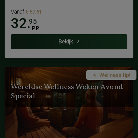
Vanaf
€ 57.61
32.
95
P.P.
Bekijk
Wellness tip!
Wereldse Wellness Weken Avond
Special