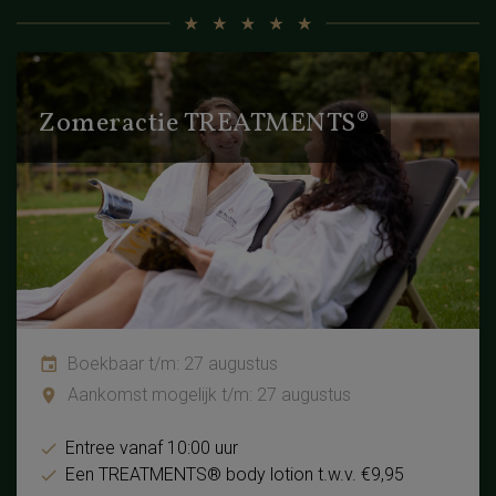
Zomeractie TREATMENTS®
Boekbaar t/m: 27 augustus
Aankomst mogelijk t/m: 27 augustus
Entree vanaf 10:00 uur
Een TREATMENTS® body lotion t.w.v. €9,95