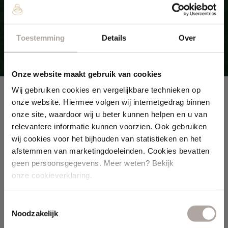
Bekijk ons hotel
Toestemming
Details
Over
Onze website maakt gebruik van cookies
E-ticket verzilveren
Wij gebruiken cookies en vergelijkbare technieken op
onze website. Hiermee volgen wij internetgedrag binnen
onze site, waardoor wij u beter kunnen helpen en u van
relevantere informatie kunnen voorzien. Ook gebruiken
wij cookies voor het bijhouden van statistieken en het
Op dit moment is het helaas niet mogelijk
afstemmen van marketingdoeleinden. Cookies bevatten
om online een reservering te maken met
geen persoonsgegevens. Meer weten? Bekijk
onze cookieverklaring.
een e-ticket vanwege een technische
storing. We werken hard aan een
Toestemmingsselectie
oplossing. U bent uiteraard van harte
Noodzakelijk
welkom in ons wellnessresort zonder