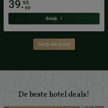
39.
95
P.P.
Bekijk
Bekijk alle acties
De beste hotel deals!