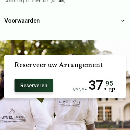
Oosterse kip of bitterballen (4 stuks)
Voorwaarden
Reserveer uw Arrangement
37.
95
Reserveren
VANAF
P.P.