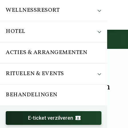
WELLNESSRESORT
HOTEL
Reserveren
ACTIES & ARRANGEMENTEN
RITUELEN & EVENTS
Arrangement
Wereldse Wellness Weken
Dag Special
BEHANDELINGEN
E-ticket verzilveren
Entree vanaf 10:00 uur