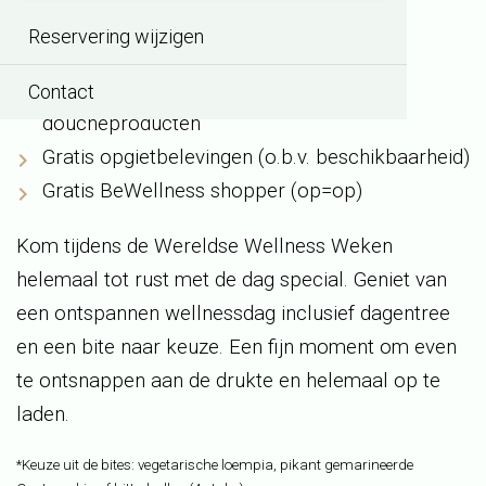
Bite naar keuze*
Reservering wijzigen
Gebruik van alle faciliteiten
Onbeperkt gebruik van scrubzout en
Contact
doucheproducten
Gratis opgietbelevingen (o.b.v. beschikbaarheid)
Gratis BeWellness shopper (op=op)
Kom tijdens de Wereldse Wellness Weken
helemaal tot rust met de dag special. Geniet van
een ontspannen wellnessdag inclusief dagentree
en een bite naar keuze. Een fijn moment om even
te ontsnappen aan de drukte en helemaal op te
laden.
*Keuze uit de bites: vegetarische loempia, pikant gemarineerde