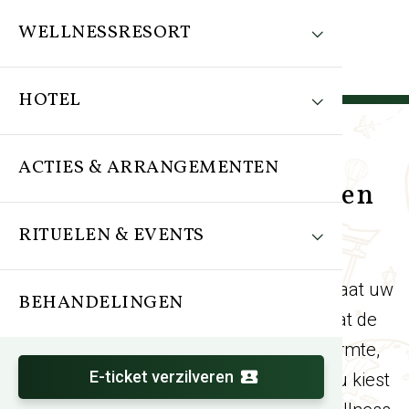
WELLNESSRESORT
HOTEL
ACTIES & ARRANGEMENTEN
Wereldse Wellness Weken
RITUELEN & EVENTS
Tijdens de Wereldse Wellness Weken staat uw
BEHANDELINGEN
moment van ontspanning centraal. Laat de
drukte even achter u en geniet van warmte,
E-ticket verzilveren
rust en fijne wellnessmomenten. Of u nu kiest