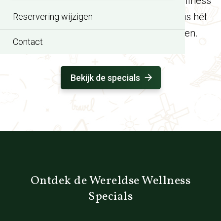
voor een ontspannen dag, een avond wellness
of een special met iets lekkers erbij: dit is hét
Reservering wijzigen
moment om weer helemaal op te laden.
Contact
Bekijk de specials
Ontdek de Wereldse Wellness
Specials