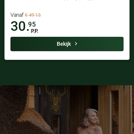
Vanaf
€ 49.15
30.
95
P.P.
Bekijk