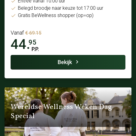
Entree vanaf 10:00 uur
Belegd broodje naar keuze tot 17:00 uur
Gratis BeWellness shopper (op=op)
Vanaf
€ 69.15
44.
95
P.P.
Bekijk
Wereldse Wellness Weken Dag
Special