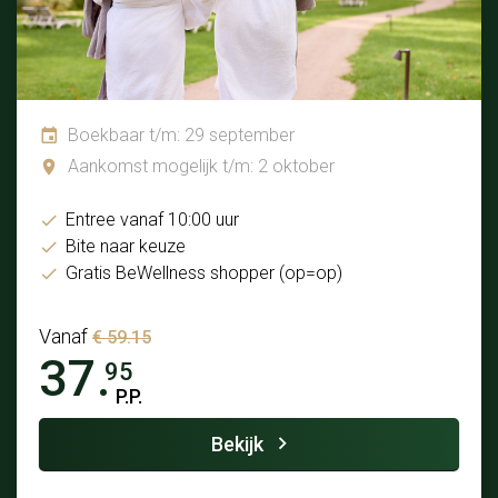
Boekbaar t/m: 29 september
Aankomst mogelijk t/m: 2 oktober
Entree vanaf 10:00 uur
Bite naar keuze
Gratis BeWellness shopper (op=op)
Vanaf
€ 59.15
37.
95
P.P.
Bekijk