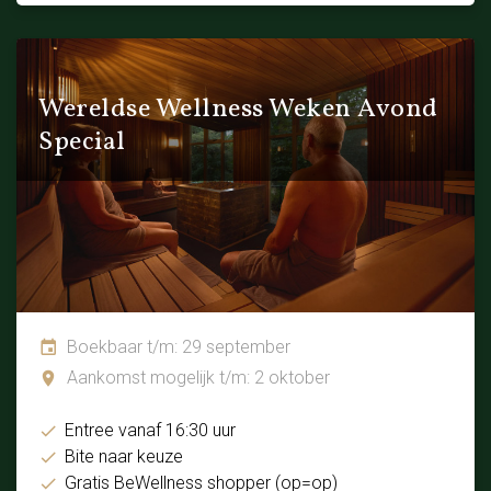
Wereldse Wellness Weken Avond
Special
Boekbaar t/m: 29 september
Aankomst mogelijk t/m: 2 oktober
Entree vanaf 16:30 uur
Bite naar keuze
Gratis BeWellness shopper (op=op)